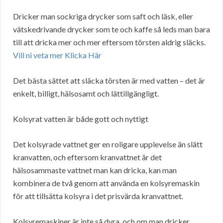
Dricker man sockriga drycker som saft och läsk, eller
vätskedrivande drycker som te och kaffe så leds man bara
till att dricka mer och mer eftersom törsten aldrig släcks.
Vill ni veta mer Klicka Här
Det bästa sättet att släcka törsten är med vatten – det är
enkelt, billigt, hälsosamt och lättillgängligt.
Kolsyrat vatten är både gott och nyttigt
Det kolsyrade vattnet ger en roligare upplevelse än slätt
kranvatten, och eftersom kranvattnet är det
hälsosammaste vattnet man kan dricka, kan man
kombinera de två genom att använda en kolsyremaskin
för att tillsätta kolsyra i det prisvärda kranvattnet.
Kolsyremaskiner är inte så dyra, och om man dricker