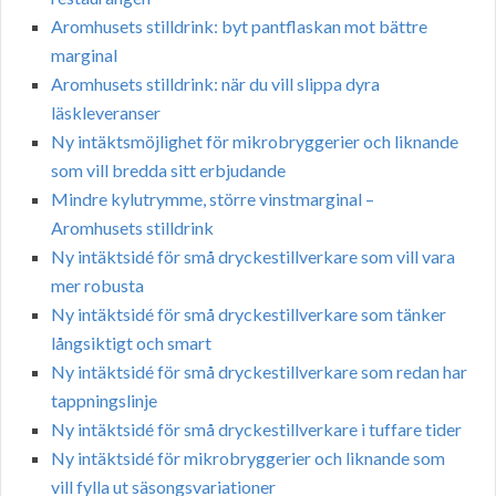
Aromhusets stilldrink: byt pantflaskan mot bättre
marginal
Aromhusets stilldrink: när du vill slippa dyra
läskleveranser
Ny intäktsmöjlighet för mikrobryggerier och liknande
som vill bredda sitt erbjudande
Mindre kylutrymme, större vinstmarginal –
Aromhusets stilldrink
Ny intäktsidé för små dryckestillverkare som vill vara
mer robusta
Ny intäktsidé för små dryckestillverkare som tänker
långsiktigt och smart
Ny intäktsidé för små dryckestillverkare som redan har
tappningslinje
Ny intäktsidé för små dryckestillverkare i tuffare tider
Ny intäktsidé för mikrobryggerier och liknande som
vill fylla ut säsongsvariationer