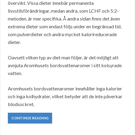
övervikt. Vissa dieter innebär permanenta
livsstilsförändringar, medan andra, som LCHF och 5:2-
metoden, är mer specifika. Å andra sidan finns det även
extrema dieter som endast följs under en begränsad tid,
som pulverdieter och andra mycket kalorireducerade
dieter.
Oavsett vilken typ av diet man följer, är det möjligt att
avnjuta Aromhusets bordsvattenaromer i sitt kolsyrade
vatten.
Aromhusets bordsvattenaromer innehåller inga kalorier
och inga kolhydrater, vilket betyder att de inte påverkar
blodsockret.
CONTINUE READING