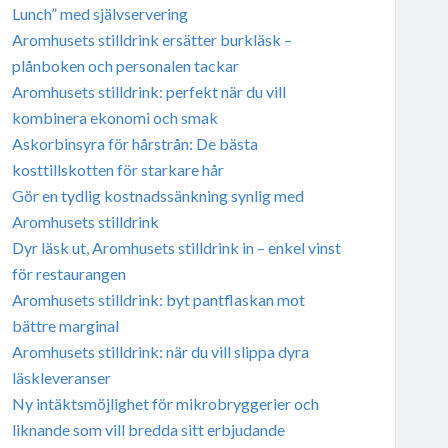
Lunch” med självservering
Aromhusets stilldrink ersätter burkläsk –
plånboken och personalen tackar
Aromhusets stilldrink: perfekt när du vill
kombinera ekonomi och smak
Askorbinsyra för hårstrån: De bästa
kosttillskotten för starkare hår
Gör en tydlig kostnadssänkning synlig med
Aromhusets stilldrink
Dyr läsk ut, Aromhusets stilldrink in – enkel vinst
för restaurangen
Aromhusets stilldrink: byt pantflaskan mot
bättre marginal
Aromhusets stilldrink: när du vill slippa dyra
läskleveranser
Ny intäktsmöjlighet för mikrobryggerier och
liknande som vill bredda sitt erbjudande