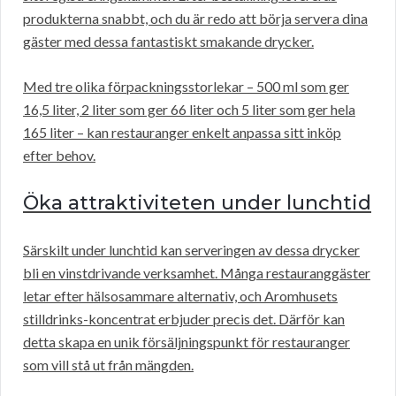
produkterna snabbt, och du är redo att börja servera dina
gäster med dessa fantastiskt smakande drycker.
Med tre olika förpackningsstorlekar – 500 ml som ger
16,5 liter, 2 liter som ger 66 liter och 5 liter som ger hela
165 liter – kan restauranger enkelt anpassa sitt inköp
efter behov.
Öka attraktiviteten under lunchtid
Särskilt under lunchtid kan serveringen av dessa drycker
bli en vinstdrivande verksamhet. Många restauranggäster
letar efter hälsosammare alternativ, och Aromhusets
stilldrinks-koncentrat erbjuder precis det. Därför kan
detta skapa en unik försäljningspunkt för restauranger
som vill stå ut från mängden.