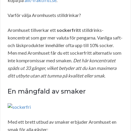
köpa på
allt-fraktfritt.se
.
Varför välja Aromhusets stilldrinkar?
Aromhuset tillverkar ett
sockerfritt
stilldrinks-
koncentrat som ger mer valuta för pengarna. Vanliga saft-
och läskprodukter innehåller ofta upp till 10% socker.
Men med Aromhuset får du ett sockerfritt alternativ som
inte kompromissar med smaken.
Det här koncentratet
späds ut 33 gånger, vilket betyder att du kan maximera
ditt utbyte utan att tumma på kvalitet eller smak
.
En mångfald av smaker
Med ett brett utbud av smaker erbjuder Aromhuset en
smak för alla gäster: