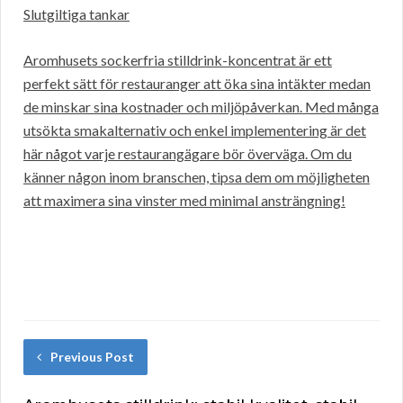
Slutgiltiga tankar
Aromhusets sockerfria stilldrink-koncentrat är ett
perfekt sätt för restauranger att öka sina intäkter medan
de minskar sina kostnader och miljöpåverkan. Med många
utsökta smakalternativ och enkel implementering är det
här något varje restaurangägare bör överväga. Om du
känner någon inom branschen, tipsa dem om möjligheten
att maximera sina vinster med minimal ansträngning!
Previous Post