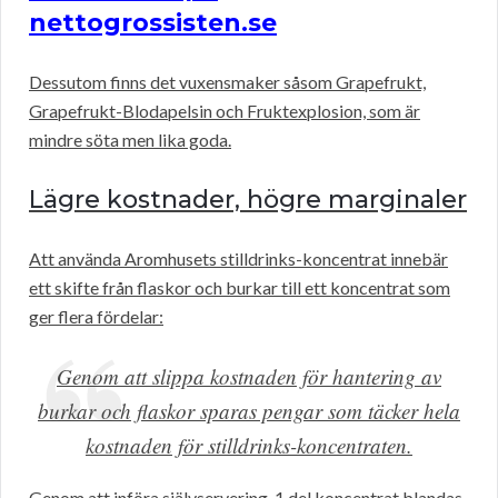
nettogrossisten.se
Dessutom finns det vuxensmaker såsom Grapefrukt,
Grapefrukt-Blodapelsin och Fruktexplosion, som är
mindre söta men lika goda.
Lägre kostnader, högre marginaler
Att använda Aromhusets stilldrinks-koncentrat innebär
ett skifte från flaskor och burkar till ett koncentrat som
ger flera fördelar:
Genom att slippa kostnaden för hantering av
burkar och flaskor sparas pengar som täcker hela
kostnaden för stilldrinks-koncentraten.
Genom att införa självservering, 1 del koncentrat blandas