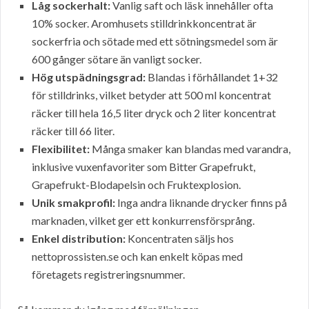
Låg sockerhalt:
Vanlig saft och läsk innehåller ofta
10% socker. Aromhusets stilldrinkkoncentrat är
sockerfria och sötade med ett sötningsmedel som är
600 gånger sötare än vanligt socker.
Hög utspädningsgrad:
Blandas i förhållandet 1+32
för stilldrinks, vilket betyder att 500 ml koncentrat
räcker till hela 16,5 liter dryck och 2 liter koncentrat
räcker till 66 liter.
Flexibilitet:
Många smaker kan blandas med varandra,
inklusive vuxenfavoriter som Bitter Grapefrukt,
Grapefrukt-Blodapelsin och Fruktexplosion.
Unik smakprofil:
Inga andra liknande drycker finns på
marknaden, vilket ger ett konkurrensförsprång.
Enkel distribution:
Koncentraten säljs hos
nettoprossisten.se och kan enkelt köpas med
företagets registreringsnummer.