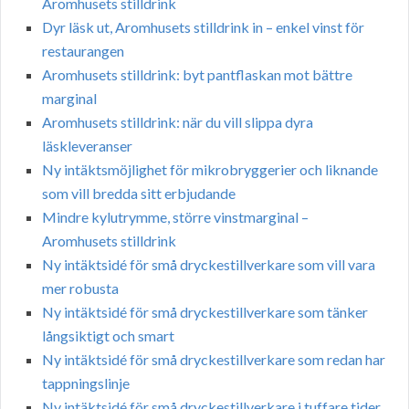
Aromhusets stilldrink
Dyr läsk ut, Aromhusets stilldrink in – enkel vinst för
restaurangen
Aromhusets stilldrink: byt pantflaskan mot bättre
marginal
Aromhusets stilldrink: när du vill slippa dyra
läskleveranser
Ny intäktsmöjlighet för mikrobryggerier och liknande
som vill bredda sitt erbjudande
Mindre kylutrymme, större vinstmarginal –
Aromhusets stilldrink
Ny intäktsidé för små dryckestillverkare som vill vara
mer robusta
Ny intäktsidé för små dryckestillverkare som tänker
långsiktigt och smart
Ny intäktsidé för små dryckestillverkare som redan har
tappningslinje
Ny intäktsidé för små dryckestillverkare i tuffare tider