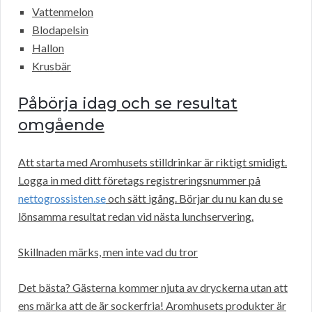
Vattenmelon
Blodapelsin
Hallon
Krusbär
Påbörja idag och se resultat
omgående
Att starta med Aromhusets stilldrinkar är riktigt smidigt.
Logga in med ditt företags registreringsnummer på
nettogrossisten.se
och sätt igång. Börjar du nu kan du se
lönsamma resultat redan vid nästa lunchservering.
Skillnaden märks, men inte vad du tror
Det bästa? Gästerna kommer njuta av dryckerna utan att
ens märka att de är sockerfria! Aromhusets produkter är