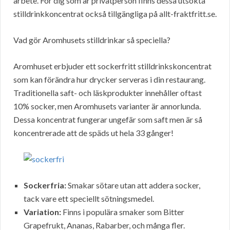
arbete. För dig som är privatperson finns dessa utsökta
stilldrinkkoncentrat också tillgängliga på allt-fraktfritt.se.
Vad gör Aromhusets stilldrinkar så speciella?
Aromhuset erbjuder ett sockerfritt stilldrinkskoncentrat
som kan förändra hur drycker serveras i din restaurang.
Traditionella saft- och läskprodukter innehåller oftast
10% socker, men Aromhusets varianter är annorlunda.
Dessa koncentrat fungerar ungefär som saft men är så
koncentrerade att de späds ut hela 33 gånger!
Sockerfria:
Smakar sötare utan att addera socker,
tack vare ett speciellt sötningsmedel.
Variation:
Finns i populära smaker som Bitter
Grapefrukt, Ananas, Rabarber, och många fler.