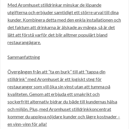
Med Aromhuset stilldrinkar minskar de löpande
utgifterna och erbjuder samtidigt ett större urval till dina
kunder. Kombinera detta med den enkla installationen och
det faktum att drinkarna är älskade av många, så är det
lätt att förstå varför det blir alltmer populärt bland
restaurangägare.
Sammanfattning
Övergången från att ”ta en burk” till att ”tappa din
stilldrink” med Aromhuset är ett logiskt steg för
restauranger som vill öka sin vinst utan att tumma på
kvaliteten. Genom att erbjuda ett smakrikt och
sockerfritt alternativ bidrar du både till kundernas hälsa
och miljön. Plus, med Aromhuset stilldrinkkoncentrat
kommer du uppleva nöjdare kunder och lägre kostnader –
en vinn-vinn för alla!