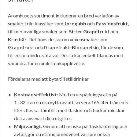
Aromhusets sortiment inkluderar en bred variation av
smaker, från klassiker som
Jordgubb
och
Passionsfrukt
,
till mer ovanliga smaker som
Bitter Grapefrukt
och
Krusbär
. Det finns dessutom vuxensmaker som
Grapefrukt
och
Grapefrukt-Blodapelsin
, för de som
föredrar mindre söta val. Dessa kan enkelt blandas med
varandra för en unik smakupplevelse.
Fördelarna med att byta till stilldrinkar
Kostnadseffektivt:
Med en utspädningsratio på
1+32, kan du dra nytta av att servera 165 liter från en 5
liters flaska. Jämfört med flaskor och burkar minskar
detta avsevärt dina utgifter.
Miljövänligt:
Genom att minska på flaskhantering och
avfall, gör du ett miljömedvetet val som också