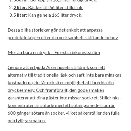
2 liter:
Räcker till 66 liter stilldrink.
5 liter:
Kan ge hela 165 liter dryck.
Dessa olika storlekar gör det enkelt att anpassa
produktinköpen efter din verksamhets skiftande behov.
Mer än bara en dryck – En extra inkomstström
Genom att erbjuda Aromhusets stilldrink som ett
alternativ till traditionella läsk och saft, inte bara minskas
kostnaderna, du får också en möjlighet att bredda din
dryckesmeny. Och framförallt, den goda smaken
garanterar att dina gäster inte missar sockret. Stilldrinks-
koncentraten är sötade med ett sötningsmedel som är
600 gånger sötare än socker, vilket säkerställer den fulla
och fylliga smaken.