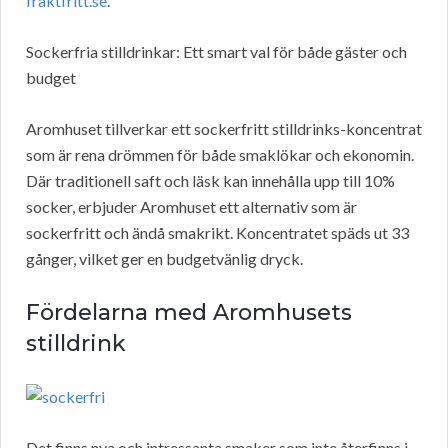
fraktfritt.se
.
Sockerfria stilldrinkar: Ett smart val för både gäster och
budget
Aromhuset tillverkar ett sockerfritt stilldrinks-koncentrat
som är rena drömmen för både smaklökar och ekonomin.
Där traditionell saft och läsk kan innehålla upp till 10%
socker, erbjuder Aromhuset ett alternativ som är
sockerfritt och ändå smakrikt. Koncentratet späds ut 33
gånger, vilket ger en budgetvänlig dryck.
Fördelarna med Aromhusets
stilldrink
Det finns nya och intressanta smaker som inte återfinns i