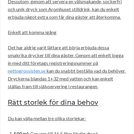
Dessutom, genom att servera en välsmakande, sockerfri
och unik dryck som Aromhuset stilldrink, kan du enkelt
erbjuda något extra som får dina gäster att återkomma.
Enkelt att komma igång
Det har aldrig varit lättare att börja erbjuda dessa
smakrika drycker till dina gäster. Genom att enkelt logga
in med ditt företags registreringsnummer på
nettogrossisten.se
kan du snabbt beställa vad du behöver.
Dryckerna blandas 1+32 med vatten och kan enkelt
ställas fram till självservering i restaurangen.
Rätt storlek för dina behov
Du kan välja mellan tre olika storlekar:
500 ml:
Ger upp till 16,5 liter färdig dryck.