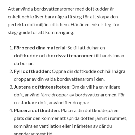
Att använda bordsvattenaromer med doftkuddar är
enkelt och kräver bara några få steg för att skapa den
perfekta doftmiljön i ditt hem. Här är en enkel steg-för-
steg-guide för att komma igång:
Förbered dina material:
Se till att du har en
doftkudde
och
bordsvattenaromer
till hands innan
du börjar.
Fyll doftkudden:
Öppna din doftkudde och häll några
droppar av din valda bordsvattenarom i den.
Justera doftintensiteten:
Om du vill ha en mildare
doft, använd färre droppar av bordsvattenaromen. För
en starkare doft, använd fler droppar.
Placera doftkudden:
Placera din doftkudde på en
plats där den kommer att sprida doften jämnt i rummet,
som nära en ventilation eller i närheten av där du
spenderar mest tid.