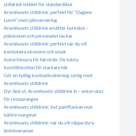
stilldrink istället för standardläsk
Aromhusets stilldrink: perfekt för “Dagens
Lunch” med självservering
Aromhusets stilldrink ersätter burkläsk –
plånboken och personalen tackar
Aromhusets stilldrink: perfekt när du vill
kombinera ekonomi och smak
Askorbinsyra för hårstrån: De bästa
kosttillskotten för starkare hår
Gör en tydlig kostnadssänkning synlig med
Aromhusets stilldrink
Dyr läsk ut, Aromhusets stilldrink in – enkel vinst
för restaurangen
Aromhusets stilldrink: byt pantflaskan mot
bättre marginal
Aromhusets stilldrink: när du vill slippa dyra
läskleveranser