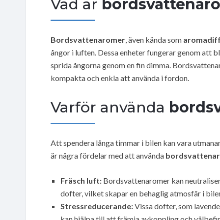
Vad är
bordsvattenar
Bordsvattenaromer
, även kända som
aromadif
ångor i luften. Dessa enheter fungerar genom att b
sprida ångorna genom en fin dimma. Bordsvattenaro
kompakta och enkla att använda i fordon.
Varför använda
bords
Att spendera långa timmar i bilen kan vara utmanan
är några fördelar med att använda
bordsvattena
Fräsch luft:
Bordsvattenaromer kan neutraliser
dofter, vilket skapar en behaglig atmosfär i bile
Stressreducerande:
Vissa dofter, som lavendel
kan hjälpa till att främja avkoppling och välbef