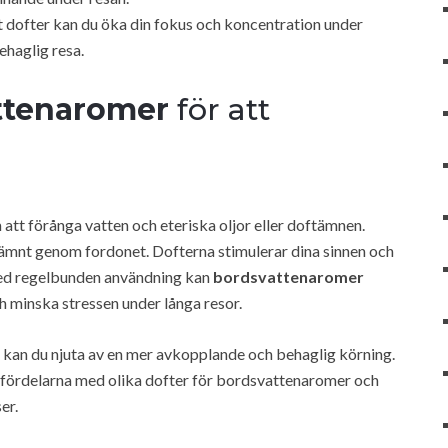
t dofter kan du öka din fokus och koncentration under
ehaglig resa.
ttenaromer
för att
t förånga vatten och eteriska oljor eller doftämnen.
 jämnt genom fordonet. Dofterna stimulerar dina sinnen och
Med regelbunden användning kan
bordsvattenaromer
ch minska stressen under långa resor.
il kan du njuta av en mer avkopplande och behaglig körning.
a fördelarna med olika dofter för bordsvattenaromer och
er.