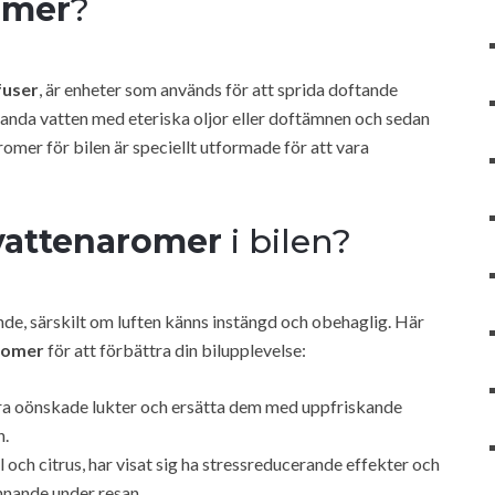
omer
?
fuser
, är enheter som används för att sprida doftande
landa vatten med eteriska oljor eller doftämnen och sedan
mer för bilen är speciellt utformade för att vara
vattenaromer
i bilen?
de, särskilt om luften känns instängd och obehaglig. Här
romer
för att förbättra din bilupplevelse:
a oönskade lukter och ersätta dem med uppfriskande
n.
 och citrus, har visat sig ha stressreducerande effekter och
innande under resan.