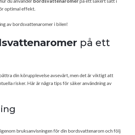
a hur du använder
bordsvattenaromer
på ett säkert sätt i
ör optimal effekt.
ning av bordsvattenaromer i bilen!
dsvattenaromer
på ett
rbättra din körupplevelse avsevärt, men det är viktigt att
tuella risker. Här är några tips för säker användning av
ning
igenom bruksanvisningen för din bordsvattenarom och följ