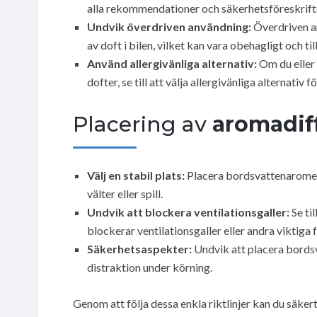
alla rekommendationer och säkerhetsföreskrift
Undvik överdriven användning:
Överdriven a
av doft i bilen, vilket kan vara obehagligt och ti
Använd allergivänliga alternativ:
Om du eller 
dofter, se till att välja allergivänliga alternativ 
Placering av
aromadif
Välj en stabil plats:
Placera bordsvattenaromen på
välter eller spill.
Undvik att blockera ventilationsgaller:
Se ti
blockerar ventilationsgaller eller andra viktiga fu
Säkerhetsaspekter:
Undvik att placera bordsv
distraktion under körning.
Genom att följa dessa enkla riktlinjer kan du säke